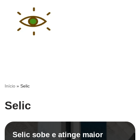
Pular
para
o
conteúdo
Início
»
Selic
Selic
Selic sobe e atinge maior